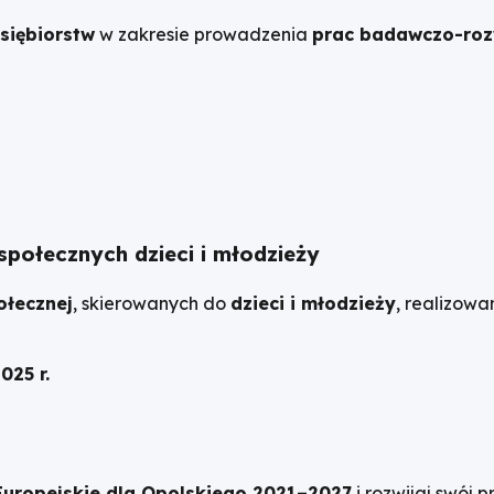
dsiębiorstw
w zakresie prowadzenia
prac badawczo-ro
połecznych dzieci i młodzieży
ołecznej
, skierowanych do
dzieci i młodzieży
, realizowa
025 r.
Europejskie dla Opolskiego 2021–2027
i rozwijaj swój 