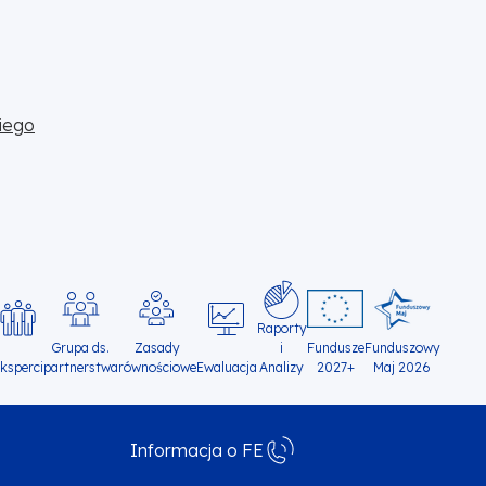
iego
Raporty
Grupa ds.
Zasady
i
Fundusze
Funduszowy
ksperci
partnerstwa
równościowe
Ewaluacja
Analizy
2027+
Maj 2026
Informacja o FE
Menu