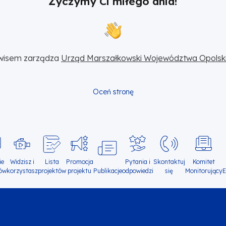
Życzymy Ci miłego dnia!
wisem zarządza 
Urząd Marszałkowski Województwa Opolsk
Oceń stronę
ie
Widzisz i
Lista
Promocja
Pytania i
Skontaktuj
Komitet
ów
korzystasz
projektów
projektu
Publikacje
odpowiedzi
się
Monitorujący
E