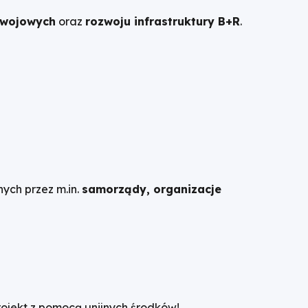
zwojowych
oraz
rozwoju infrastruktury B+R
.
nych przez m.in.
samorządy, organizacje
projekt z pomocą unijnych środków!