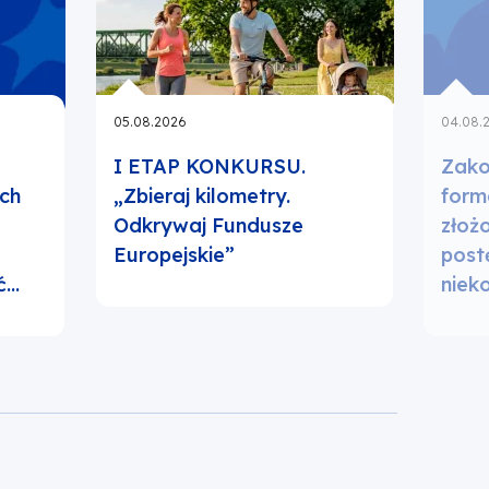
05.08.2026
04.08.
I ETAP KONKURSU.
Zako
ch
„Zbieraj kilometry.
form
Odkrywaj Fundusze
złoż
Europejskie”
post
ć…
niek