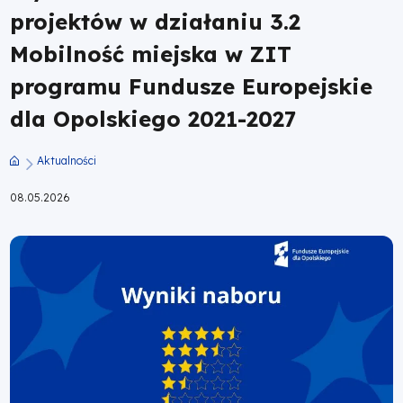
projektów w działaniu 3.2
w
Mobilność miejska w ZIT
ZIT
programu Fundusze Europejskie
programu
dla Opolskiego 2021-2027
Fundusze
Aktualności
Ścieżka
Europejskie
08.05.2026
nawigacyjna
dla
Opolskiego
2021-
2027