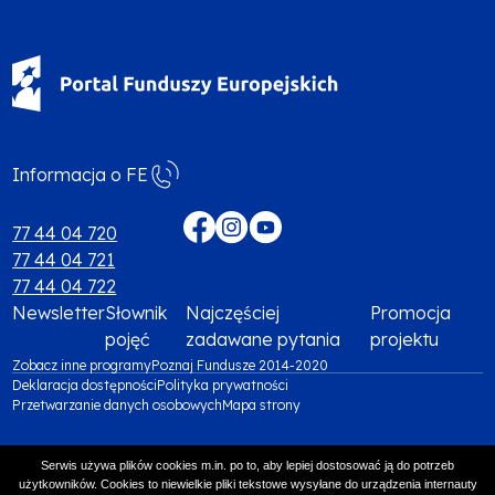
Informacja o FE
Menu
footer
77 44 04 720
77 44 04 721
media
77 44 04 722
społecznościowe
Newsletter
Słownik
Najczęściej
Promocja
Menu
pojęć
zadawane pytania
projektu
Zobacz inne programy
Will
Poznaj Fundusze 2014-2020
footer
Deklaracja dostępności
open
Polityka prywatności
Menu
Przetwarzanie danych osobowych
in
Mapa strony
Menu
top
new
footer
tab
footer
Serwis używa plików cookies m.in. po to, aby lepiej dostosować ją do potrzeb
bottom
użytkowników. Cookies to niewielkie pliki tekstowe wysyłane do urządzenia internauty