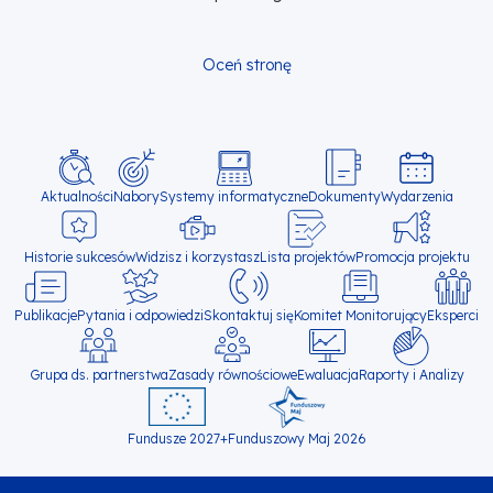
Oceń stronę
Główna
Aktualności
Nabory
Systemy informatyczne
Will
Dokumenty
Wydarzenia
open
nawigacja
in
new
Historie sukcesów
Widzisz i korzystasz
Lista projektów
Promocja projektu
tab
Publikacje
Pytania i odpowiedzi
Skontaktuj się
Komitet Monitorujący
Eksperci
Grupa ds. partnerstwa
Zasady równościowe
Ewaluacja
Raporty i Analizy
Fundusze 2027+
Funduszowy Maj 2026