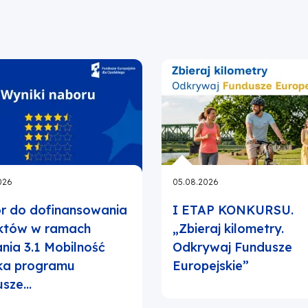
026
05.08.2026
r do dofinansowania
I ETAP KONKURSU.
ektów w ramach
„Zbieraj kilometry.
ania 3.1 Mobilność
Odkrywaj Fundusze
ka programu
Europejskie”
usze…