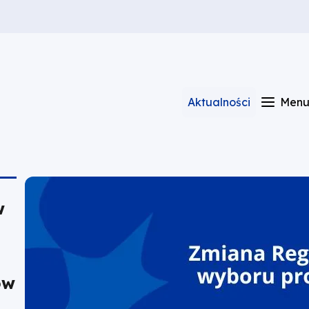
Aktualności
Men
w
ów