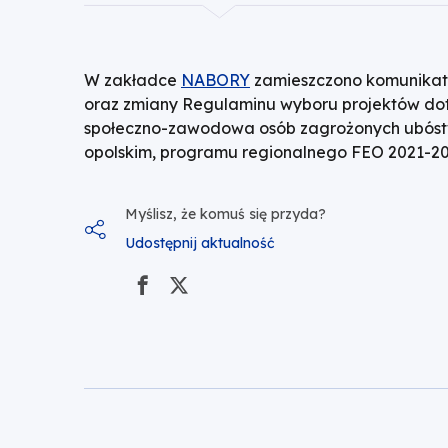
konkurencyjnego
dla
W zakładce
NABORY
zamieszczono komunikat 
działania
oraz zmiany Regulaminu wyboru projektów dot
społeczno-zawodowa osób zagrożonych ubóstwe
6.2
opolskim, programu regionalnego FEO 2021-202
Aktywizacja
Myślisz, że komuś się przyda?
społeczno-
Udostępnij aktualność
zawodowa
osób
zagrożonych
ubóstwem