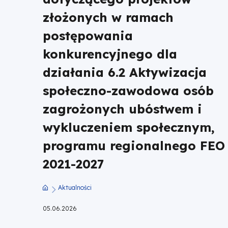
Regulaminu
złożonych w ramach
postępowania
wyboru
konkurencyjnego dla
projektów
działania 6.2 Aktywizacja
dotyczącego
społeczno-zawodowa osób
zagrożonych ubóstwem i
projektów
wykluczeniem społecznym,
złożonych
programu regionalnego FEO
w
2021-2027
ramach
Aktualności
Ścieżka
postępowania
05.06.2026
nawigacyjna