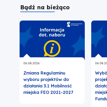
Bądź na bieżąco
i
wykluczeniem
społecznym,
programu
regionalnego
06.08.2026
06.08.2
FEO
Zmiana Regulaminu
Wybó
2021-
wyboru projektów do
proj
działania 3.1 Mobilność
dział
2027
miejska FEO 2021-2027
miejs
Fund
|