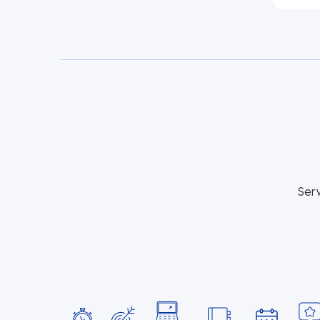
Fundusze
Europejskie
dla
Opolskiego
Ser