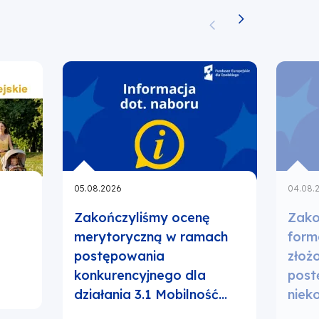
05.08.2026
04.08.
Zakończyliśmy ocenę
Zako
merytoryczną w ramach
form
postępowania
złoż
konkurencyjnego dla
post
działania 3.1 Mobilność…
niek