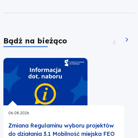
społecznym.
|
Fundusze
Bądź na bieżąco
Europejskie
dla
Opolskiego
06.08.2026
Zmiana Regulaminu wyboru projektów
do działania 3.1 Mobilność miejska FEO