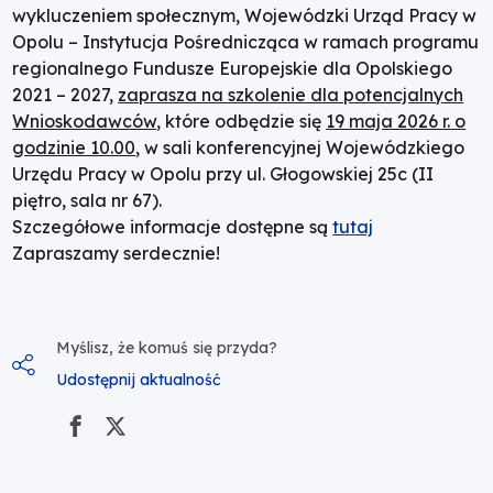
wykluczeniem społecznym, Wojewódzki Urząd Pracy w
6.2
Opolu – Instytucja Pośrednicząca w ramach programu
regionalnego Fundusze Europejskie dla Opolskiego
Aktywizacja
2021 – 2027,
zaprasza na szkolenie dla potencjalnych
Wnioskodawców
, które odbędzie się
19 maja 2026 r. o
społeczno-
godzinie 10.00
, w sali konferencyjnej Wojewódzkiego
Urzędu Pracy w Opolu przy ul. Głogowskiej 25c (II
zawodowa
piętro, sala nr 67).
Szczegółowe informacje dostępne są
tutaj
osób
Zapraszamy serdecznie!
zagrożonych
Myślisz, że komuś się przyda?
ubóstwem
Udostępnij aktualność
i
wykluczeniem