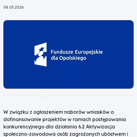
prowadzące,
Ścieżka
08.05.2026
nawigacyjna
w
związku
z
możliwością
uzyskania
wsparcia
w
W związku z ogłoszeniem naborów wniosków o
ramach
dofinansowanie projektów w ramach postępowania
konkurencyjnego dla działania 6.2 Aktywizacja
działania
społeczno-zawodowa osób zagrożonych ubóstwem i