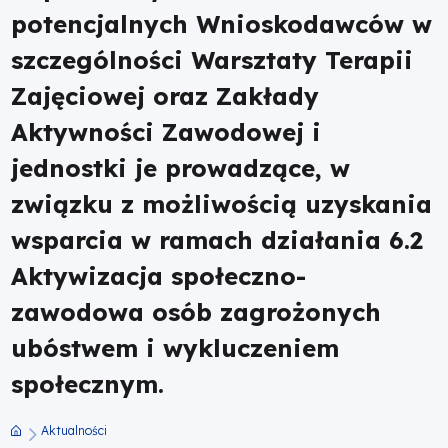
potencjalnych Wnioskodawców w
Terapii
szczególności Warsztaty Terapii
Zajęciowej
Zajęciowej oraz Zakłady
oraz
Aktywności Zawodowej i
jednostki je prowadzące, w
Zakłady
związku z możliwością uzyskania
Aktywności
wsparcia w ramach działania 6.2
Zawodowej
Aktywizacja społeczno-
zawodowa osób zagrożonych
i
ubóstwem i wykluczeniem
jednostki
społecznym.
je
Aktualności