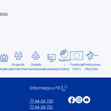
iego
Raporty
Grupa ds.
Zasady
i
Fundusze
Funduszowy
ksperci
partnerstwa
równościowe
Ewaluacja
Analizy
2027+
Maj 2026
Informacja o FE
Menu
footer
77 44 04 720
77 44 04 721
media