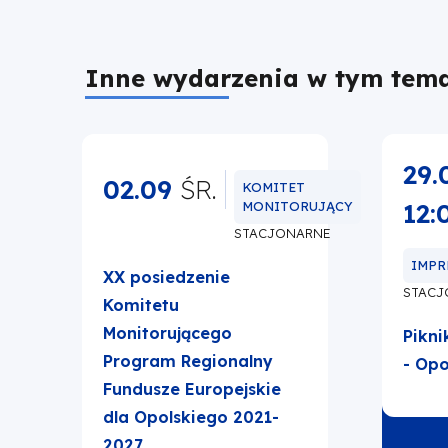
Inne wydarzenia w tym tema
29.
02.09
ŚR.
KOMITET
12:
MONITORUJĄCY
STACJONARNE
IMPR
XX posiedzenie
STACJ
Komitetu
Monitorującego
Pikn
Program Regionalny
- Opo
Fundusze Europejskie
dla Opolskiego 2021-
2027