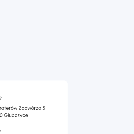
?
ohaterów Zadwórza 5
0 Głubczyce
?