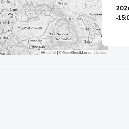
202
15:
-
Leaflet
|
©
OpenStreetMap
contributors