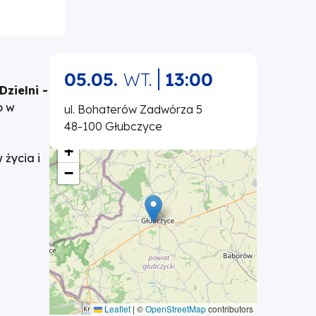
05.05.
WT.
13:00
Dzielni -
o w
ul. Bohaterów Zadwórza 5
48-100 Głubczyce
+
życia i
−
Leaflet
|
©
OpenStreetMap
contributors