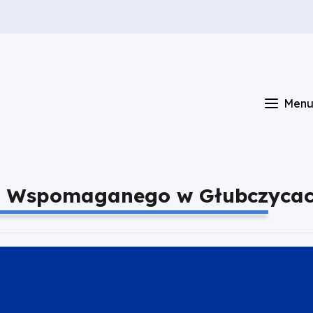
Men
mu Wspomaganego w Głubczyca