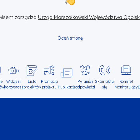
wisem zarządza 
Urząd Marszałkowski Województwa Opolsk
Oceń stronę
ie
Widzisz i
Lista
Promocja
Pytania i
Skontaktuj
Komitet
ów
korzystasz
projektów
projektu
Publikacje
odpowiedzi
się
Monitorujący
E