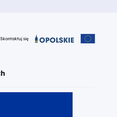
u
Skontaktuj się
Skontaktuj
się
ch