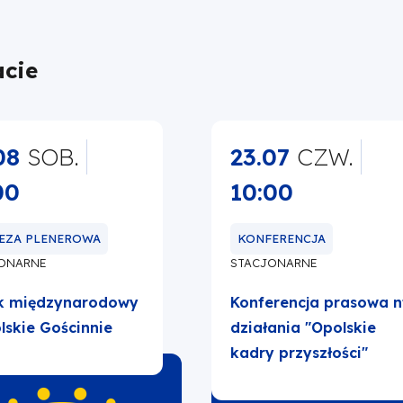
cie
08
SOB.
23.07
CZW.
00
10:00
EZA PLENEROWA
KONFERENCJA
ONARNE
STACJONARNE
ik międzynarodowy
Konferencja prasowa n
lskie Gościnnie
działania "Opolskie
kadry przyszłości"