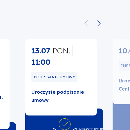
13.07
PON.
10
11:00
IMP
PODPISANIE UMOWY
Uroc
Cent
Uroczyste podpisanie
t.
umowy