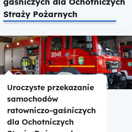
gaśniczych dla Ochotniczych
|
Straży Pożarnych
Fundusze
Europejskie
dla
Opolskiego
Uroczyste przekazanie
samochodów
ratowniczo-gaśniczych
dla Ochotniczych