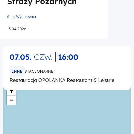
Straży Pożarnych
Wydarzenia
Ścieżka
15.04.2026
nawigacyjna
07.05.
CZW.
16:00
INNE
STACJONARNE
Restauracja OPOLANKA Restaurant & Leisure
+
−