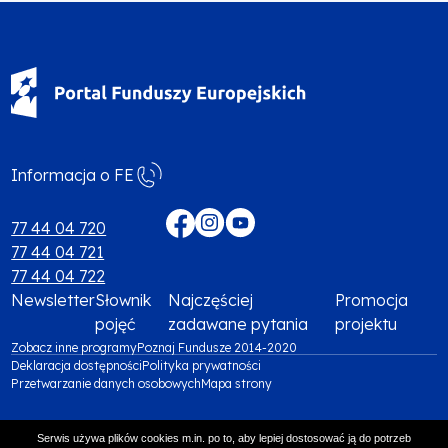
Informacja o FE
Menu
footer
77 44 04 720
77 44 04 721
media
77 44 04 722
społecznościowe
Newsletter
Słownik
Najczęściej
Promocja
Menu
pojęć
zadawane pytania
projektu
Zobacz inne programy
Will
Poznaj Fundusze 2014-2020
footer
Deklaracja dostępności
open
Polityka prywatności
Menu
Przetwarzanie danych osobowych
in
Mapa strony
Menu
top
new
footer
tab
footer
Serwis używa plików cookies m.in. po to, aby lepiej dostosować ją do potrzeb