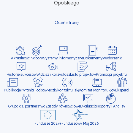
Opolskiego
Oceń stronę
Główna
Aktualności
Nabory
Systemy informatyczne
Will
Dokumenty
Wydarzenia
open
nawigacja
in
new
Historie sukcesów
Widzisz i korzystasz
Lista projektów
Promocja projektu
tab
Publikacje
Pytania i odpowiedzi
Skontaktuj się
Komitet Monitorujący
Eksperci
Grupa ds. partnerstwa
Zasady równościowe
Ewaluacja
Raporty i Analizy
Fundusze 2027+
Funduszowy Maj 2026